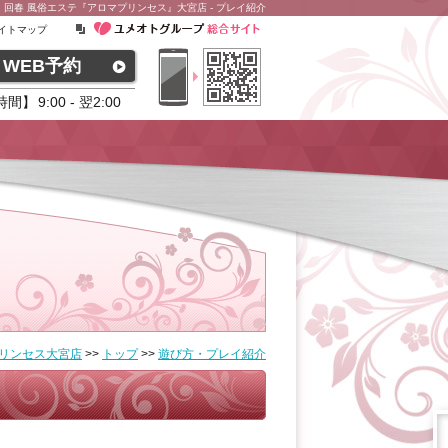
回春 風俗エステ『アロマプリンセス』大宮店 - プレイ紹介
イトマップ
WEB予約
時間】
9:00 - 翌2:00
リンセス大宮店
>>
トップ
>>
遊び方・プレイ紹介