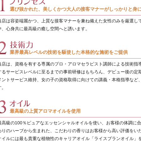
選び抜かれた、美しくかつ大人の接客マナーがしっかりと身
当店は容姿端麗かつ、上質な接客マナーを兼ね備えた女性のみを厳選し
中、心身共に最高級の癒し空間へと誘います。
業界最高レベルの技術を駆使した本格的な施術をご提供
当店は、資格を有する専属のプロ・アロマセラピスト講師による技術指導
するサービスレベルに至るまでの事前研修はもちろん、デビュー後の定
メントサービス維持、女の子の資格取得に向けての講義・本格指導など
す。
最高級の上質アロマオイルを使用
最高級の100％ピュアなエッセンシャルオイルを使い、お客様の体調に
わりのハーブから生まれた、こだわりの香りはお客様から高い評価をいた
オイルには最も貴重な植物性のキャリアオイル「ライスブランオイル」