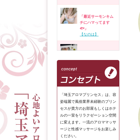
「最近サーモンキム
チにハマってます
🐟」
【なのは】
「皆様良いお年を
✨」
【なのは】
「台湾旅行行きまし
た〜！」
「埼玉アロマプリンセス」は、容
【なのは】
姿端麗で風俗業界未経験のプリン
セスが貴方のお部屋もしくはホテ
「12月💕」
ルの一室をリラクゼーション空間
【くるみ】
に変えます。一流のアロママッサ
ージと性感マッサージをお楽しみ
ください。