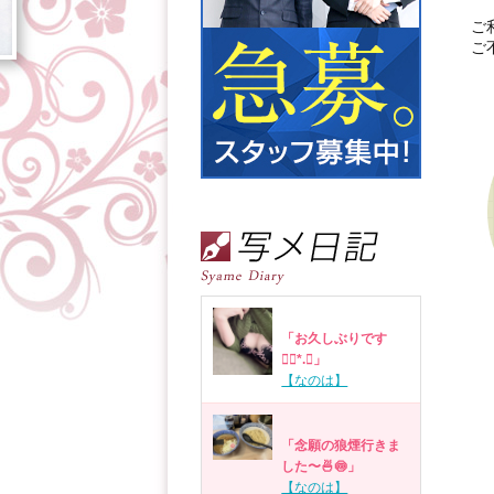
ご
ご
「お久しぶりです
❁⃘*.ﾟ」
【なのは】
「念願の狼煙行きま
した〜🍜🍥」
【なのは】