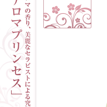
「今日も暑いね…
♡」
【こころ】
「出勤しております
·͜·ᰔᩚ」
【なのは】
「本日13時から出勤
です🍙」
【なのは】
「うすい…♡」
【れい】