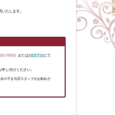
明いたします。
621-7023
）または
WEB予約
にて
お申し付けください。
の女の子を当店スタッフがお勧めさ